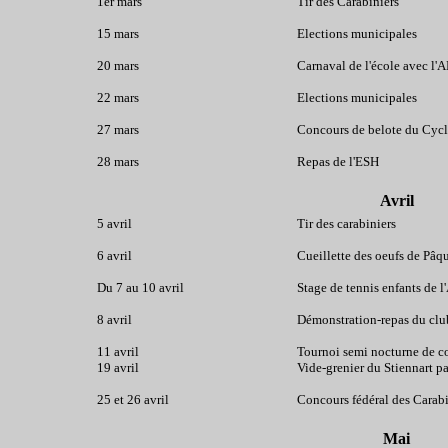
1er mars
Tir des Carabiniers
15 mars
Elections municipales
20 mars
Carnaval de l'école avec l'
22 mars
Elections municipales
27 mars
Concours de belote du Cyc
28 mars
Repas de l'ESH
Avril
5 avril
Tir des carabiniers
6 avril
Cueillette des oeufs de Pâqu
Du 7 au 10 avril
Stage de tennis enfants de 
8 avril
Démonstration-repas du club
11 avril
Tournoi semi nocturne de c
19 avril
Vide-grenier du Stiennart par
25 et 26 avril
Concours fédéral des Carabi
Mai