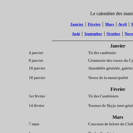
Le calendrie
Janvier
│
Février
│
Mars
│
Avril
│
Août
│
Septembre
│
Octobre
│
Nov
Janvier
4 janvier
Tir des carabinier
9 janvier
Céramonie des voeux du C
10 janvier
Assemblée générale, galette
18 janvier
Voeux de la municipalité
Février
1er février
Tir des Carabiniers
14 février
Tournoi de Skyjo inter géné
Mars
7 mars
Concours de belote du Club