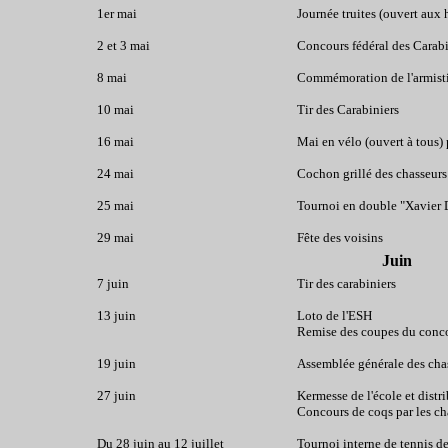
1er mai
Journée truites (ouvert aux
2 et 3 mai
Concours fédéral des Carabi
8 mai
Commémoration de l'armist
10 mai
Tir des Carabiniers
16 mai
Mai en vélo (ouvert à tous)
24 mai
Cochon grillé des chasseurs
25 mai
Tournoi en double "Xavier 
29 mai
Fête des voisins
Juin
7 juin
Tir des carabiniers
13 juin
Loto de l'ESH
Remise des coupes du concou
19 juin
Assemblée générale des cha
27 juin
Kermesse de l'école et distr
Concours de coqs par les ch
Du 28 juin au 12 juillet
Tournoi interne de tennis d